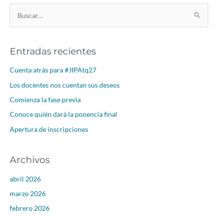
B
u
s
Entradas recientes
c
a
Cuenta atrás para #JIPAtq27
r
Los docentes nos cuentan sus deseos
p
Comienza la fase previa
o
Conoce quién dará la ponencia final
r
Apertura de inscripciones
:
Archivos
abril 2026
marzo 2026
febrero 2026