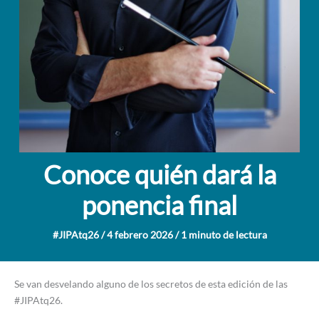
Conoce quién dará la
ponencia final
#JIPAtq26
/
4 febrero 2026
/
1 minuto de lectura
Se van desvelando alguno de los secretos de esta edición de las
#JIPAtq26.