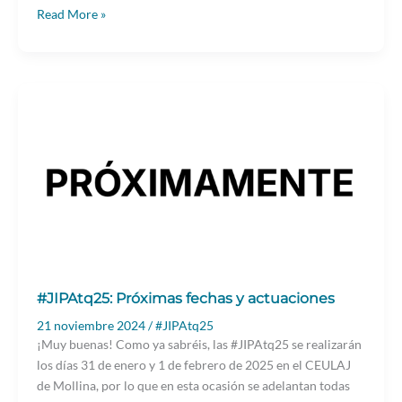
Read More »
#JIPAtq25:
Próximas
fechas
y
actuaciones
#JIPAtq25: Próximas fechas y actuaciones
21 noviembre 2024
/
#JIPAtq25
¡Muy buenas! Como ya sabréis, las #JIPAtq25 se realizarán
los días 31 de enero y 1 de febrero de 2025 en el CEULAJ
de Mollina, por lo que en esta ocasión se adelantan todas